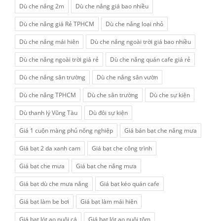
Dù che nắng 2m
Dù che nắng giá bao nhiều
Dù che nắng giá Rẻ TPHCM
Dù che nắng loại nhỏ
Dù che nắng mái hiên
Dù che nắng ngoài trời giá bao nhiều
Dù che nắng ngoài trời giá rẻ
Dù che nắng quán cafe giá rẻ
Dù che nắng sân trường
Dù che nắng sân vườn
Dù che nắng TPHCM
Dù che sân trường
Dù che sự kiện
Dù thanh lý Vũng Tàu
Dù đôi sự kiện
Giá 1 cuộn màng phủ nông nghiệp
Giá bán bạt che nắng mưa
Giá bạt 2 da xanh cam
Giá bạt che công trình
Giá bạt che mưa
Giá bạt che nắng mưa
Giá bạt dù che mưa nắng
Giá bạt kéo quán cafe
Giá bạt làm be bơi
Giá bạt làm mái hiên
Giá bạt lót ao nuôi cá
Giá bạt lót ao nuôi tôm