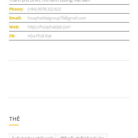
Thành phố Dĩ An, Tỉnh Bình Dương, Việt Nam
Phone:
(+84) 0978.322.622
Email:
hoaphatdatgroup79@gmail.com
Web:
https://hoaphatdat.com
FB:
Hòa Phát Đạt
THẺ