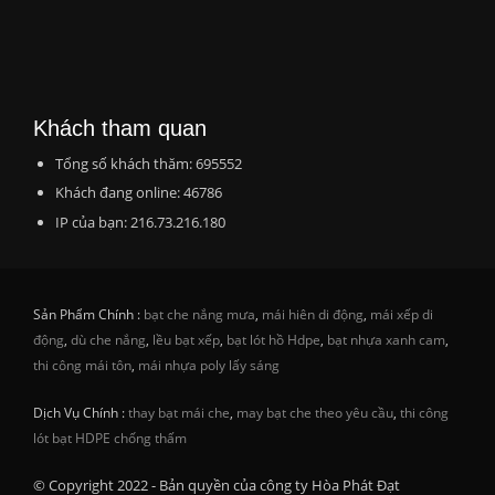
Khách tham quan
Tổng số khách thăm: 695552
Khách đang online: 46786
IP của bạn: 216.73.216.180
Sản Phẩm Chính :
bạt che nắng mưa
,
mái hiên di động
,
mái xếp di
động
,
dù che nắng
,
lều bạt xếp
,
bạt lót hồ Hdpe
,
bạt nhựa xanh cam
,
thi công mái tôn
,
mái nhựa poly lấy sáng
Dịch Vụ Chính :
thay bạt mái che
,
may bạt che theo yêu cầu
,
thi công
lót bạt HDPE chống thấm
© Copyright 2022 - Bản quyền của công ty Hòa Phát Đạt