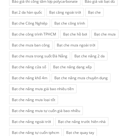
Báo giá thi công tấm lợp polycarbonate
Báo giá vải bạt dù
Bạt 2 da hàn quốc
Bạt căng ngoài trời
Bạt che
Bạt che Công Nghiệp
Bạt che công trình
Bạt che công trình TPHCM
Bạt che hồ bơi
Bạt che mưa
Bạt che mưa ban công
Bạt che mưa ngoài trời
Bạt che mưa trong suốt Đà Nẵng
Bạt che nắng 2 da
Bạt che nắng cửa sổ
Bạt che nắng dạng xếp
Bạt che nắng khổ 4m
Bạt che nắng mưa chuyên dụng
Bạt che nắng mưa giá bao nhiêu tiền
Bạt che nắng mưa loại tốt
Bạt che nắng mưa tự cuốn giá bao nhiều
Bạt che nắng ngoài trời
Bạt che nắng trước hiên nhà
Bạt che nắng tự cuốn tphcm
Bạt che quay tay