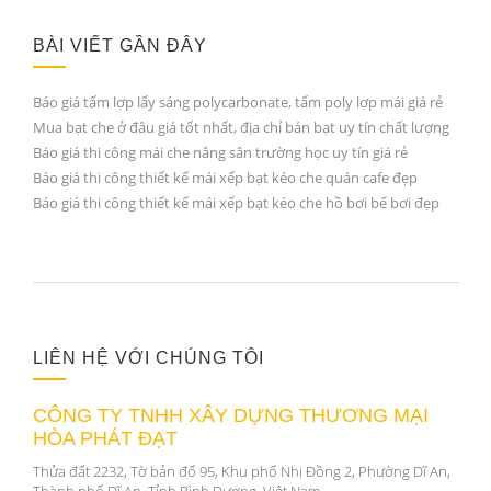
BÀI VIẾT GẦN ĐÂY
Báo giá tấm lợp lấy sáng polycarbonate, tấm poly lợp mái giá rẻ
Mua bạt che ở đâu giá tốt nhất, địa chỉ bán bạt uy tín chất lượng
Báo giá thi công mái che nắng sân trường học uy tín giá rẻ
Báo giá thi công thiết kế mái xếp bạt kéo che quán cafe đẹp
Báo giá thi công thiết kế mái xếp bạt kéo che hồ bơi bể bơi đẹp
LIÊN HỆ VỚI CHÚNG TÔI
CÔNG TY TNHH XÂY DỰNG THƯƠNG MẠI
HÒA PHÁT ĐẠT
Thửa đất 2232, Tờ bản đố 95, Khu phố Nhị Đồng 2, Phường Dĩ An,