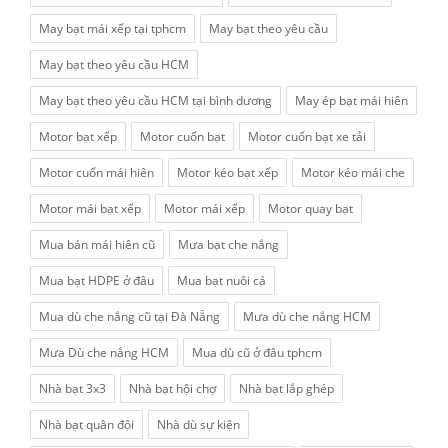
May bạt mái xếp tại tphcm
May bạt theo yêu cầu
May bạt theo yêu cầu HCM
May bạt theo yêu cầu HCM tại bình dương
May ép bạt mái hiên
Motor bạt xếp
Motor cuốn bạt
Motor cuốn bạt xe tải
Motor cuốn mái hiên
Motor kéo bạt xếp
Motor kéo mái che
Motor mái bạt xếp
Motor mái xếp
Motor quay bạt
Mua bán mái hiên cũ
Mưa bạt che nắng
Mua bạt HDPE ở đâu
Mua bạt nuôi cá
Mua dù che nắng cũ tại Đà Nẵng
Mưa dù che nắng HCM
Mưa Dù che nắng HCM
Mua dù cũ ở đâu tphcm
Nhà bạt 3x3
Nhà bạt hội chợ
Nhà bạt lắp ghép
Nhà bạt quân đội
Nhà dù sự kiện