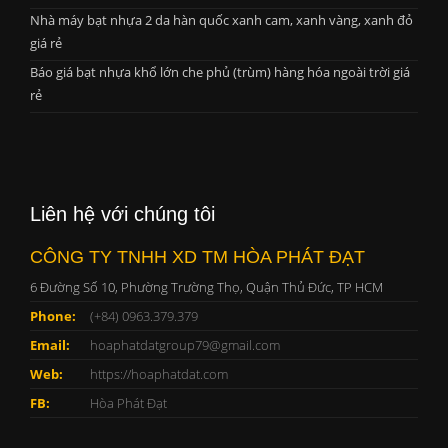
Nhà máy bạt nhựa 2 da hàn quốc xanh cam, xanh vàng, xanh đỏ
giá rẻ
Báo giá bạt nhựa khổ lớn che phủ (trùm) hàng hóa ngoài trời giá
rẻ
Liên hệ với chúng tôi
CÔNG TY TNHH XD TM HÒA PHÁT ĐẠT
6 Đường Số 10, Phường Trường Thọ, Quận Thủ Đức, TP HCM
Phone:
(+84) 0963.379.379
Email:
hoaphatdatgroup79@gmail.com
Web:
https://hoaphatdat.com
FB:
Hòa Phát Đạt