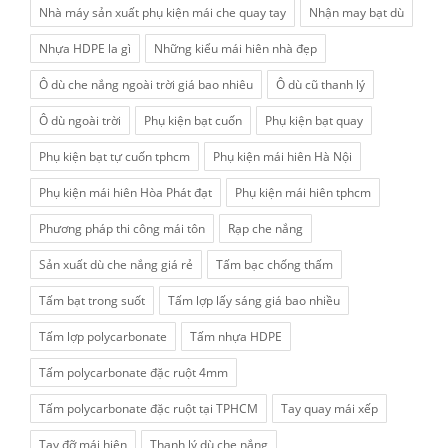
Nhà máy sản xuất phụ kiện mái che quay tay
Nhận may bạt dù
Nhựa HDPE la gì
Những kiểu mái hiên nhà đẹp
Ô dù che nắng ngoài trời giá bao nhiêu
Ô dù cũ thanh lý
Ô dù ngoài trời
Phụ kiện bạt cuốn
Phụ kiện bạt quay
Phụ kiện bạt tự cuốn tphcm
Phụ kiện mái hiên Hà Nội
Phụ kiện mái hiên Hòa Phát đạt
Phụ kiện mái hiên tphcm
Phương pháp thi công mái tôn
Rạp che nắng
Sản xuất dù che nắng giá rẻ
Tấm bạc chống thấm
Tấm bạt trong suốt
Tấm lợp lấy sáng giá bao nhiều
Tấm lợp polycarbonate
Tấm nhựa HDPE
Tấm polycarbonate đặc ruột 4mm
Tấm polycarbonate đặc ruột tại TPHCM
Tay quay mái xếp
Tay đỡ mái hiên
Thanh lý dù che nắng