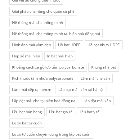
Giá vải dù chống thấm nước
Giải pháp che nắng cho quán cà phê
Hệ thống mái che thông minh
Hệ thống mái che thông minh tại biên hoà đồng nai
Hình ảnh mái vòm đẹp
Hồ bạt HDPE
Hồ bạt nhựa HDPE
Hộp số mái hiên
In bạt mái hiên
Khoảng cách xà gồ lợp tấm polycarbonate
Khung nhà bạt
Kích thước tấm nhựa polycarbonate
Làm mái che sân
Làm mái xếp tại tphcm
Lắp bạt mái hiên tại hà nội
Lắp đặt mái che tại biên hoà đồng nai
Lắp đặt mái xếp
Lều bạt bán hàng
Lều bạt giá rẻ
Lều bạt y tế
Lò xo bạt tự cuốn
Lò xo tự cuốn chuyên dụng trong lắp bạt cuốn