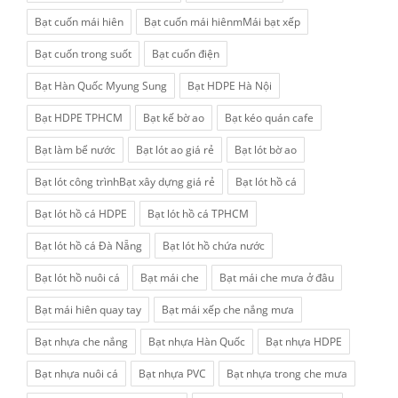
Bạt cuốn mái hiên
Bạt cuốn mái hiênmMái bạt xếp
Bạt cuốn trong suốt
Bạt cuốn điện
Bạt Hàn Quốc Myung Sung
Bạt HDPE Hà Nội
Bạt HDPE TPHCM
Bạt kế bờ ao
Bạt kéo quán cafe
Bạt làm bể nước
Bạt lót ao giá rẻ
Bạt lót bờ ao
Bạt lót công trìnhBạt xây dựng giá rẻ
Bạt lót hồ cá
Bạt lót hồ cá HDPE
Bạt lót hồ cá TPHCM
Bạt lót hồ cá Đà Nẵng
Bạt lót hồ chứa nước
Bạt lót hồ nuôi cá
Bạt mái che
Bạt mái che mưa ở đâu
Bạt mái hiên quay tay
Bạt mái xếp che nắng mưa
Bạt nhựa che nắng
Bạt nhựa Hàn Quốc
Bạt nhựa HDPE
Bạt nhựa nuôi cá
Bạt nhựa PVC
Bạt nhựa trong che mưa