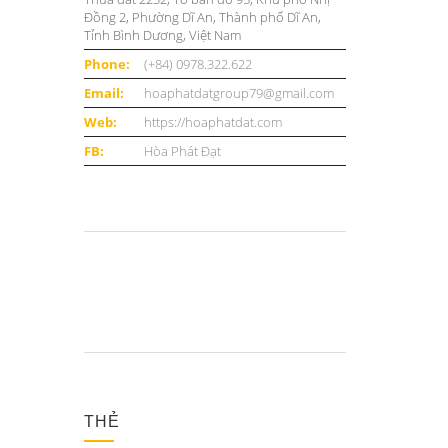
Đồng 2, Phường Dĩ An, Thành phố Dĩ An,
Tỉnh Bình Dương, Việt Nam
Phone:
(+84) 0978.322.622
Email:
hoaphatdatgroup79@gmail.com
Web:
https://hoaphatdat.com
FB:
Hòa Phát Đạt
THẺ