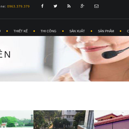
ine:
0963.379.379
Ủ
THIẾT KẾ
THI CÔNG
SẢN XUẤT
SẢN PHẨM
ÊN