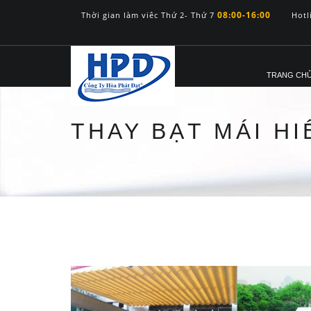
08:00-16:00
Thời gian làm viêc Thứ 2- Thứ 7
Hotl
TRANG CH
THAY BẠT MÁI HI