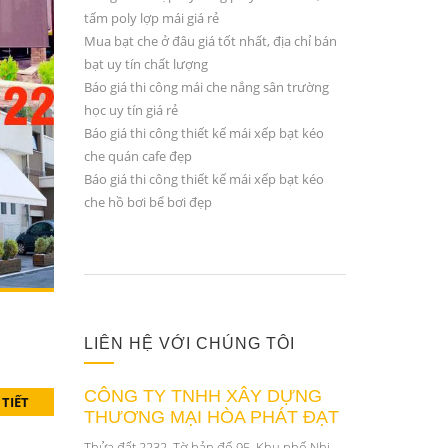
tấm poly lợp mái giá rẻ
Mua bạt che ở đâu giá tốt nhất, địa chỉ bán
bạt uy tín chất lượng
Báo giá thi công mái che nắng sân trường
học uy tín giá rẻ
Báo giá thi công thiết kế mái xếp bạt kéo
che quán cafe đẹp
Báo giá thi công thiết kế mái xếp bạt kéo
che hồ bơi bể bơi đẹp
LIÊN HỆ VỚI CHÚNG TÔI
CÔNG TY TNHH XÂY DỰNG
 TIẾT
THƯƠNG MẠI HÒA PHÁT ĐẠT
Thửa đất 2232, Tờ bản đố 95, Khu phố Nhị