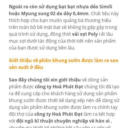
Ngoài ra còn sử dụng bạt bạt nhựa dẻo Simili
hoặc Myung sung 02 da dày 0,4mm
. Chất liệu này
thích hợp cho bạn muốn quảng bá thương hiệu
trên toàn bộ bề mặt bạt sẽ không bị gấp gãy trong
quá trình sử dụng, đồng thời
vải sợi Poly
rất lâu
mục sợi dưới tác động của thời tiết nên sản phẩm
của bạn được sử dụng bền lâu.
Giới thiệu về phần khung sườn được làm ra sao
sản xuất ở đâu
Sao đây chúng tôi xin giới thiệu
về dòng sản
phẩm được
công ty Hoà Phát Đạt
chúng tôi đã tạo
ra để cung cấp cho khách hàng sử dụng sản phẩm
khung sườn được thiết kế dạng xếp nên dễ dàng sử
dụng sản phẩm khung sườn được làm ra chính tay
đội thợ của
công ty Hoà Phát Đạt
làm ra kết hợp
với
đội ngũ kĩ thuật chuyên nghiệp về hàn xì
,
chuyên gia thiết kế những kết cấu xếp ra xếp vô