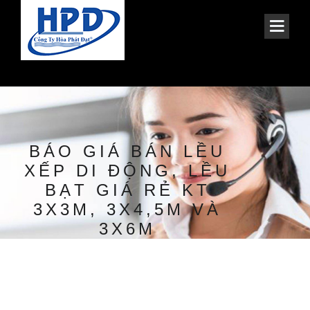
BÁO GIÁ BÁN LỀU
XẾP DI ĐỘNG, LỀU
BẠT GIÁ RẺ KT
3X3M, 3X4,5M VÀ
3X6M