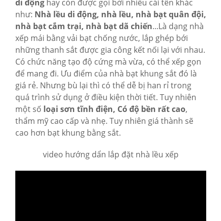
di động
hay còn được gọi bởi nhiều cái tên khác
như:
Nhà lều di động, nhà lều, nhà bạt quân đội,
nhà bạt cắm trại, nhà bạt dã chiến
...Là dạng nhà
xếp mái bằng vải bạt chống nước, lắp ghép bới
những thanh sắt được gia công kết nối lại với nhau.
Có chức năng tạo độ cứng mà vừa, có thể xếp gọn
để mang đi. Ưu điểm của nhà bạt khung sắt đó là
giá rẻ. Nhưng bù lại thì có thể dễ bị han rỉ trong
quá trình sử dụng ở điều kiện thời tiết. Tuy nhiên
một số
loại sơn tĩnh điện, Có độ bền rất cao
,
thẩm mỹ cao cấp và nhẹ. Tuy nhiên giá thành sẽ
cao hơn bạt khung bằng sắt.
video hướng dẩn lắp đặt nhà lều xếp