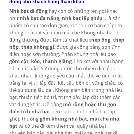
động cho khách hàng tham khảo
Nhà bạt di động
hay còn có những tên gọi khác
như
nhà bạt đa năng, nhà bạt lắp ghép
… là sản
phẩm có cấu tạo đơn giản, kết cấu cơ bản chỉ gồm
khung nhà bạt và phần mái che.Khung nhà bạt di
động thường được làm từ chất liệu
thép ống, thép
hộp, thép không gỉ
, được gia công bằng sơn tĩnh
điện hoặc sơn thường. Phần khung nhà lều bao
gồm cột, kèo, thanh giằng
, liên kết với nhau bằng
các chốt bấm.Sử dụng được cho nhiều địa hình
khác nhau, không có yêu cầu khắt khe về nền, mặt
bằng tại vị trí lắp đặt. Kết cấu bền bỉ, vững chắc, có
thể sử dụng lâu dài. Không gian bên trong nhà lều
bạt, thuận tiện bố trí, trưng bày, lắp đặt thêm các
vật dụng khác. Dễ dàng
mở rộng hoặc thu gọn
diện tích nhà bạt
nếu cần.Trọn bộ nhà bạt lắp
ghép thường
gồm khung nhà bạt, mái che nhà
bạt
và có thể đi kèm thêm vải quây nhà bạt.
chuyên bán các loại nhà bạt, mái che, nhà bạt di