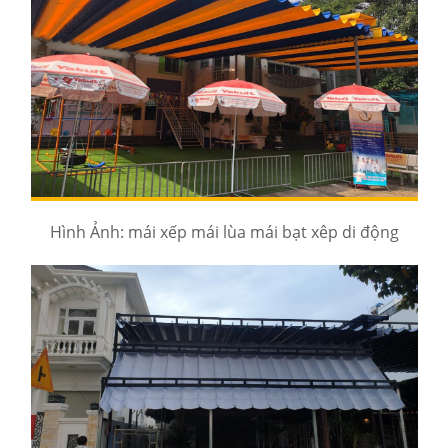
Hình Ảnh: mái xếp mái lùa mái bạt xêp di động