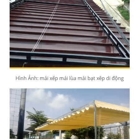
Hình Ảnh: mái xếp mái lùa mái bạt xêp di động