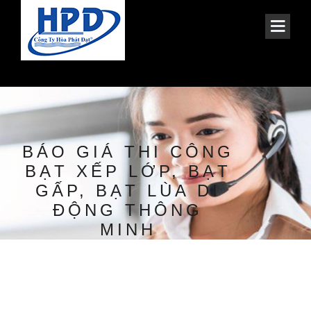
BÁO GIÁ THI CÔNG
BẠT XẾP LỚP, BẠT
GẤP, BẠT LÙA DI
ĐỘNG THÔNG
MINH