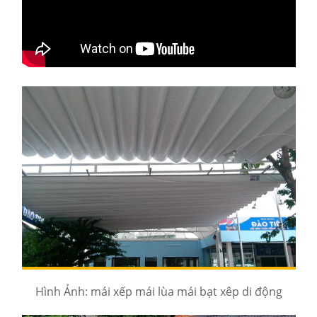
Hình Ảnh: mái xếp mái lùa mái bạt xêp di động