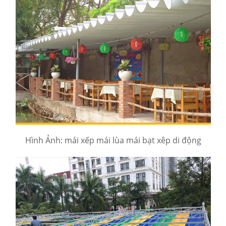
Hình Ảnh: mái xếp mái lùa mái bạt xêp di động