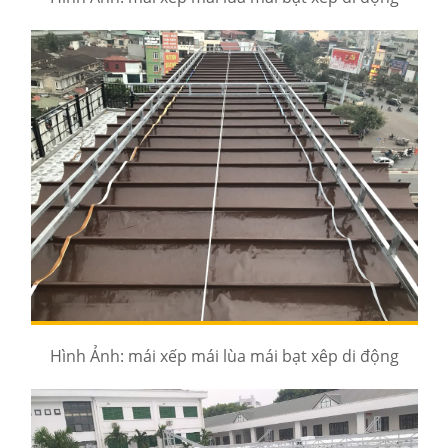
Hình Ảnh: mái xếp mái lùa mái bạt xêp di động