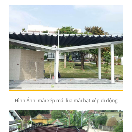
Hình Ảnh: mái xếp mái lùa mái bạt xêp di động