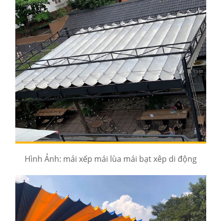
Hình Ảnh: mái xếp mái lùa mái bạt xêp di động