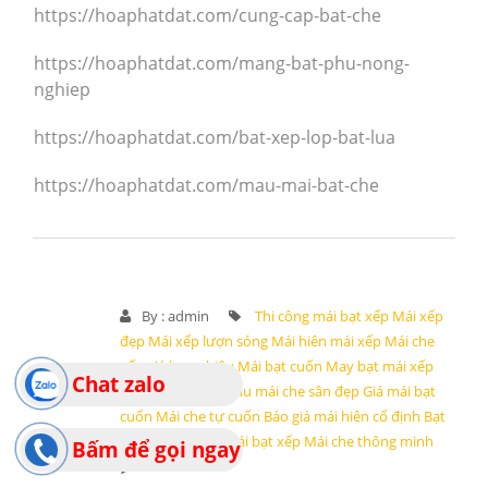
https://hoaphatdat.com/cung-cap-bat-che
https://hoaphatdat.com/mang-bat-phu-nong-
nghiep
https://hoaphatdat.com/bat-xep-lop-bat-lua
https://hoaphatdat.com/mau-mai-bat-che
By :
admin
Thi công mái bạt xếp
Mái xếp
đẹp
Mái xếp lượn sóng
Mái hiên mái xếp
Mái che
xếp giá bao nhiêu
Mái bạt cuốn
May bạt mái xếp
Chat zalo
Giá bạt mái che
Mẫu mái che sân đẹp
Giá mái bạt
cuốn
Mái che tự cuốn
Báo giá mái hiên cố định
Bạt
cuốn mái hiênmMái bạt xếp
Mái che thông minh
Bấm để gọi ngay