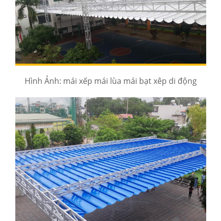
Hình Ảnh: mái xếp mái lùa mái bạt xêp di động