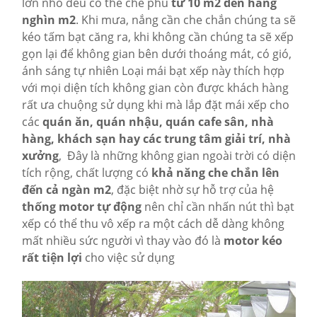
lớn nhỏ đều có thể che phủ
từ 10 m2 đến hàng
nghìn m2
. Khi mưa, nắng cần che chắn chúng ta sẽ
kéo tấm bạt căng ra, khi không cần chúng ta sẽ xếp
gọn lại để không gian bên dưới thoáng mát, có gió,
ánh sáng tự nhiên Loại mái bạt xếp này thích hợp
với mọi diện tích không gian còn được khách hàng
rất ưa chuộng sử dụng khi mà lắp đặt mái xếp cho
các
quán ăn, quán nhậu, quán cafe sân, nhà
hàng, khách sạn hay các trung tâm giải trí, nhà
xưởng
, Đây là những không gian ngoài trời có diện
tích rộng, chất lượng có
khả năng che chắn lên
đến cả ngàn m2
, đặc biệt nhờ sự hỗ trợ của hệ
thống motor tự động
nên chỉ cần nhấn nút thì bạt
xếp có thể thu vô xếp ra một cách dễ dàng không
mất nhiều sức người vì thay vào đó là
motor kéo
rất tiện lợi
cho việc sử dụng