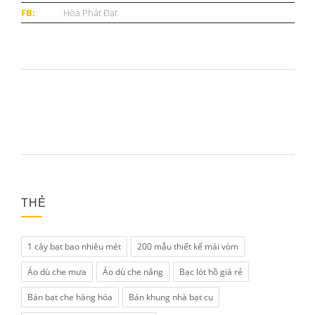
FB:
Hòa Phát Đạt
THẺ
1 cây bạt bao nhiêu mét
200 mẫu thiết kế mái vòm
Áo dù che mưa
Áo dù che nắng
Bạc lót hồ giá rẻ
Bán bạt che hàng hóa
Bán khung nhà bạt cụ