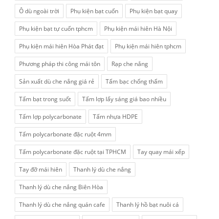
Ô dù ngoài trời
Phụ kiện bạt cuốn
Phụ kiện bạt quay
Phụ kiện bạt tự cuốn tphcm
Phụ kiện mái hiên Hà Nội
Phụ kiện mái hiên Hòa Phát đạt
Phụ kiện mái hiên tphcm
Phương pháp thi công mái tôn
Rạp che nắng
Sản xuất dù che nắng giá rẻ
Tấm bạc chống thấm
Tấm bạt trong suốt
Tấm lợp lấy sáng giá bao nhiều
Tấm lợp polycarbonate
Tấm nhựa HDPE
Tấm polycarbonate đặc ruột 4mm
Tấm polycarbonate đặc ruột tại TPHCM
Tay quay mái xếp
Tay đỡ mái hiên
Thanh lý dù che nắng
Thanh lý dù che nắng Biên Hòa
Thanh lý dù che nắng quán cafe
Thanh lý hồ bạt nuôi cá