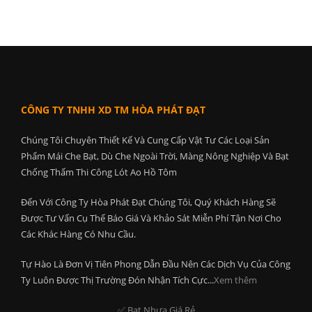
CÔNG TY TNHH XD TM HÒA PHÁT ĐẠT
Chúng Tôi Chuyên Thiết Kế Và Cung Cấp Vật Tư Các Loại Sản
Phẩm Mái Che Bạt, Dù Che Ngoài Trời, Màng Nông Nghiệp Và Bạt
Chống Thấm Thi Công Lót Ao Hồ Tôm
Đến Với Công Ty Hòa Phát Đạt Chúng Tôi, Quý Khách Hàng Sẽ
Được Tư Vấn Cụ Thể Báo Giá Và Khảo Sát Miễn Phí Tận Nơi Cho
Các Khác Hàng Có Nhu Cầu.
Tự Hào Là Đơn Vị Tiên Phong Dẫn Đầu Nên Các Dịch Vụ Của Công
Ty Luôn Được Thị Trường Đón Nhận Tích Cực...
Xem thêm
✅ Bat Nhựa Giá Rẻ