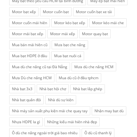
May bạt theo yêu cầu HCM tại bình dương
May ép bạt mái hiên
Motor bạt xếp
Motor cuốn bạt
Motor cuốn bạt xe tải
Motor cuốn mái hiên
Motor kéo bạt xếp
Motor kéo mái che
Motor mái bạt xếp
Motor mái xếp
Motor quay bạt
Mua bán mái hiên cũ
Mưa bạt che nắng
Mua bạt HDPE ở đâu
Mua bạt nuôi cá
Mua dù che nắng cũ tại Đà Nẵng
Mưa dù che nắng HCM
Mưa Dù che nắng HCM
Mua dù cũ ở đâu tphcm
Nhà bạt 3x3
Nhà bạt hội chợ
Nhà bạt lắp ghép
Nhà bạt quân đội
Nhà dù sự kiện
Nhà máy sản xuất phụ kiện mái che quay tay
Nhận may bạt dù
Nhựa HDPE la gì
Những kiểu mái hiên nhà đẹp
Ô dù che nắng ngoài trời giá bao nhiêu
Ô dù cũ thanh lý