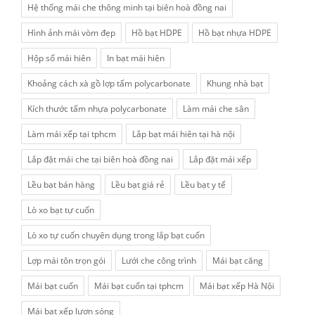
Hệ thống mái che thông minh tại biên hoà đồng nai
Hình ảnh mái vòm đẹp
Hồ bạt HDPE
Hồ bạt nhựa HDPE
Hộp số mái hiên
In bạt mái hiên
Khoảng cách xà gồ lợp tấm polycarbonate
Khung nhà bạt
Kích thước tấm nhựa polycarbonate
Làm mái che sân
Làm mái xếp tại tphcm
Lắp bạt mái hiên tại hà nội
Lắp đặt mái che tại biên hoà đồng nai
Lắp đặt mái xếp
Lều bạt bán hàng
Lều bạt giá rẻ
Lều bạt y tế
Lò xo bạt tự cuốn
Lò xo tự cuốn chuyên dụng trong lắp bạt cuốn
Lợp mái tôn trọn gói
Lưới che công trình
Mái bạt căng
Mái bạt cuốn
Mái bạt cuốn tại tphcm
Mái bạt xếp Hà Nội
Mái bạt xếp lượn sóng