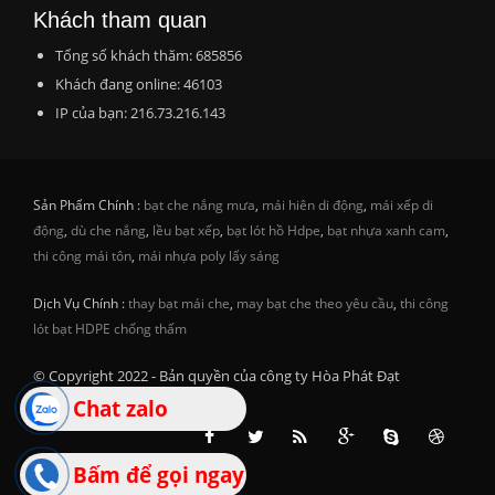
Khách tham quan
Tổng số khách thăm: 685856
Khách đang online: 46103
IP của bạn: 216.73.216.143
Sản Phẩm Chính :
bạt che nắng mưa
,
mái hiên di động
,
mái xếp di
động
,
dù che nắng
,
lều bạt xếp
,
bạt lót hồ Hdpe
,
bạt nhựa xanh cam
,
thi công mái tôn
,
mái nhựa poly lấy sáng
Dịch Vụ Chính :
thay bạt mái che
,
may bạt che theo yêu cầu
,
thi công
lót bạt HDPE chống thấm
© Copyright 2022 - Bản quyền của công ty Hòa Phát Đạt
Chat zalo
Bấm để gọi ngay