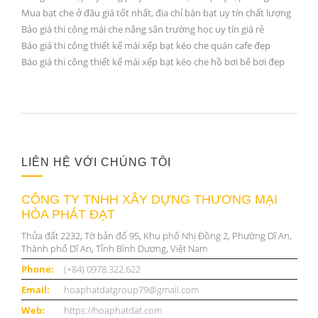
Mua bạt che ở đâu giá tốt nhất, địa chỉ bán bạt uy tín chất lượng
Báo giá thi công mái che nắng sân trường học uy tín giá rẻ
Báo giá thi công thiết kế mái xếp bạt kéo che quán cafe đẹp
Báo giá thi công thiết kế mái xếp bạt kéo che hồ bơi bể bơi đẹp
LIÊN HỆ VỚI CHÚNG TÔI
CÔNG TY TNHH XÂY DỰNG THƯƠNG MẠI
HÒA PHÁT ĐẠT
Thửa đất 2232, Tờ bản đố 95, Khu phố Nhị Đồng 2, Phường Dĩ An,
Thành phố Dĩ An, Tỉnh Bình Dương, Việt Nam
Phone:
(+84) 0978.322.622
Email:
hoaphatdatgroup79@gmail.com
Web:
https://hoaphatdat.com