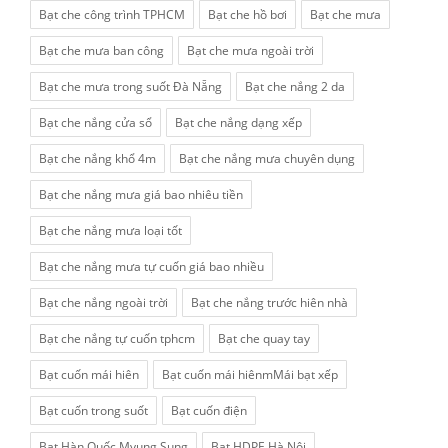
Bạt che công trình TPHCM
Bạt che hồ bơi
Bạt che mưa
Bạt che mưa ban công
Bạt che mưa ngoài trời
Bạt che mưa trong suốt Đà Nẵng
Bạt che nắng 2 da
Bạt che nắng cửa sổ
Bạt che nắng dạng xếp
Bạt che nắng khổ 4m
Bạt che nắng mưa chuyên dụng
Bạt che nắng mưa giá bao nhiêu tiền
Bạt che nắng mưa loại tốt
Bạt che nắng mưa tự cuốn giá bao nhiều
Bạt che nắng ngoài trời
Bạt che nắng trước hiên nhà
Bạt che nắng tự cuốn tphcm
Bạt che quay tay
Bạt cuốn mái hiên
Bạt cuốn mái hiênmMái bạt xếp
Bạt cuốn trong suốt
Bạt cuốn điện
Bạt Hàn Quốc Myung Sung
Bạt HDPE Hà Nội