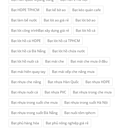
Bạt HDPE TPHCM
Bạt kế bờ ao
Bạt kéo quán cafe
Bạt làm bể nước
Bạt lót ao giá rẻ
Bạt lót bờ ao
Bạt lót công trìnhBạt xây dựng giá rẻ
Bạt lót hồ cá
Bạt lót hồ cá HDPE
Bạt lót hồ cá TPHCM
Bạt lót hồ cá Đà Nẵng
Bạt lót hồ chứa nước
Bạt lót hồ nuôi cá
Bạt mái che
Bạt mái che mưa ở đâu
Bạt mái hiên quay tay
Bạt mái xếp che nắng mưa
Bạt nhựa che nắng
Bạt nhựa Hàn Quốc
Bạt nhựa HDPE
Bạt nhựa nuôi cá
Bạt nhựa PVC
Bạt nhựa trong che mưa
Bạt nhựa trong suốt che mưa
Bạt nhựa trong suốt Hà Nội
Bạt nhựa trong suốt Đà Nẵng
Bạt nuôi tôm tphcm
Bạt phủ hàng hóa
Bạt phủ nông nghiệp giá rẻ