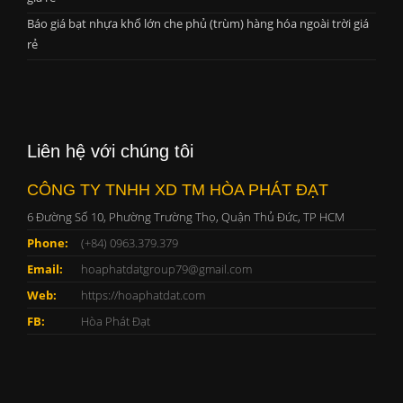
Báo giá bạt nhựa khổ lớn che phủ (trùm) hàng hóa ngoài trời giá
rẻ
Liên hệ với chúng tôi
CÔNG TY TNHH XD TM HÒA PHÁT ĐẠT
6 Đường Số 10, Phường Trường Thọ, Quận Thủ Đức, TP HCM
Phone:
(+84) 0963.379.379
Email:
hoaphatdatgroup79@gmail.com
Web:
https://hoaphatdat.com
FB:
Hòa Phát Đạt