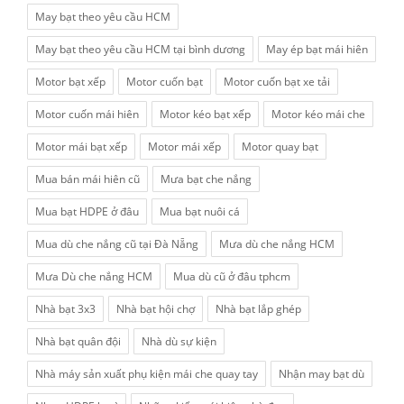
May bạt theo yêu cầu HCM
May bạt theo yêu cầu HCM tại bình dương
May ép bạt mái hiên
Motor bạt xếp
Motor cuốn bạt
Motor cuốn bạt xe tải
Motor cuốn mái hiên
Motor kéo bạt xếp
Motor kéo mái che
Motor mái bạt xếp
Motor mái xếp
Motor quay bạt
Mua bán mái hiên cũ
Mưa bạt che nắng
Mua bạt HDPE ở đâu
Mua bạt nuôi cá
Mua dù che nắng cũ tại Đà Nẵng
Mưa dù che nắng HCM
Mưa Dù che nắng HCM
Mua dù cũ ở đâu tphcm
Nhà bạt 3x3
Nhà bạt hội chợ
Nhà bạt lắp ghép
Nhà bạt quân đội
Nhà dù sự kiện
Nhà máy sản xuất phụ kiện mái che quay tay
Nhận may bạt dù