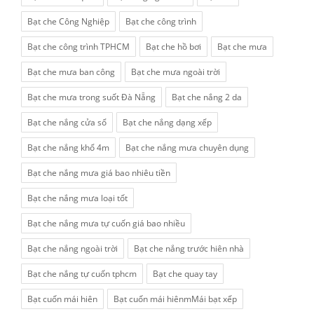
Bạt che Công Nghiệp
Bạt che công trình
Bạt che công trình TPHCM
Bạt che hồ bơi
Bạt che mưa
Bạt che mưa ban công
Bạt che mưa ngoài trời
Bạt che mưa trong suốt Đà Nẵng
Bạt che nắng 2 da
Bạt che nắng cửa sổ
Bạt che nắng dạng xếp
Bạt che nắng khổ 4m
Bạt che nắng mưa chuyên dụng
Bạt che nắng mưa giá bao nhiêu tiền
Bạt che nắng mưa loại tốt
Bạt che nắng mưa tự cuốn giá bao nhiều
Bạt che nắng ngoài trời
Bạt che nắng trước hiên nhà
Bạt che nắng tự cuốn tphcm
Bạt che quay tay
Bạt cuốn mái hiên
Bạt cuốn mái hiênmMái bạt xếp