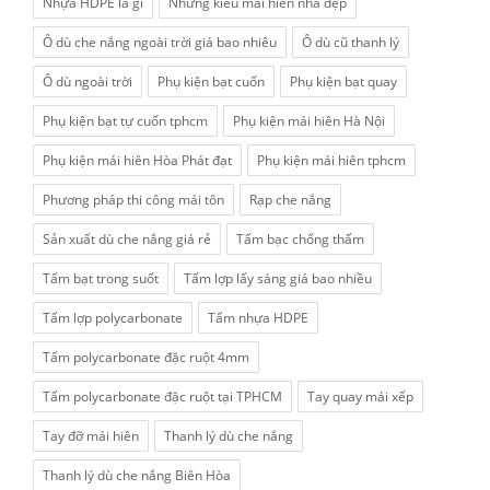
Nhựa HDPE la gì
Những kiểu mái hiên nhà đẹp
Ô dù che nắng ngoài trời giá bao nhiêu
Ô dù cũ thanh lý
Ô dù ngoài trời
Phụ kiện bạt cuốn
Phụ kiện bạt quay
Phụ kiện bạt tự cuốn tphcm
Phụ kiện mái hiên Hà Nội
Phụ kiện mái hiên Hòa Phát đạt
Phụ kiện mái hiên tphcm
Phương pháp thi công mái tôn
Rạp che nắng
Sản xuất dù che nắng giá rẻ
Tấm bạc chống thấm
Tấm bạt trong suốt
Tấm lợp lấy sáng giá bao nhiều
Tấm lợp polycarbonate
Tấm nhựa HDPE
Tấm polycarbonate đặc ruột 4mm
Tấm polycarbonate đặc ruột tại TPHCM
Tay quay mái xếp
Tay đỡ mái hiên
Thanh lý dù che nắng
Thanh lý dù che nắng Biên Hòa