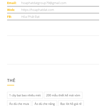
Email:
hoaphatdatgroup79@gmail.com
Web:
https://hoaphatdat.com
FB:
Hòa Phát Đạt
THẺ
1 cây bạt bao nhiêu mét
200 mẫu thiết kế mái vòm
Áo dù che mưa
Áo dù che nắng
Bạc lót hồ giá rẻ