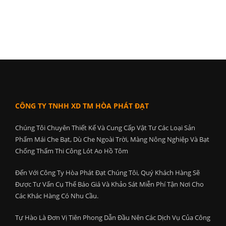
CÔNG TY TNHH XD TM HÒA PHÁT ĐẠT
Chúng Tôi Chuyên Thiết Kế Và Cung Cấp Vật Tư Các Loại Sản
Phẩm Mái Che Bạt, Dù Che Ngoài Trời, Màng Nông Nghiệp Và Bạt
Chống Thấm Thi Công Lót Ao Hồ Tôm
Đến Với Công Ty Hòa Phát Đạt Chúng Tôi, Quý Khách Hàng Sẽ
Được Tư Vấn Cụ Thể Báo Giá Và Khảo Sát Miễn Phí Tận Nơi Cho
Các Khác Hàng Có Nhu Cầu.
Tự Hào Là Đơn Vị Tiên Phong Dẫn Đầu Nên Các Dịch Vụ Của Công