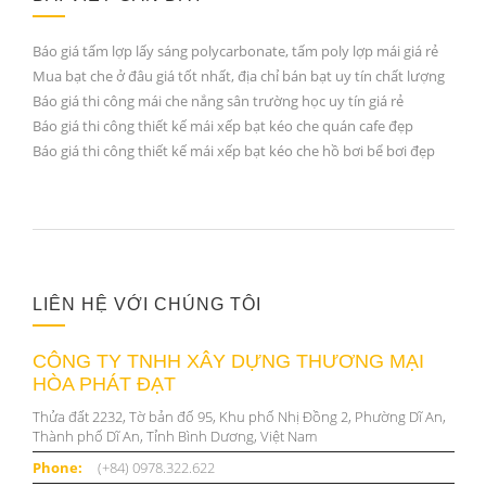
Báo giá tấm lợp lấy sáng polycarbonate, tấm poly lợp mái giá rẻ
Mua bạt che ở đâu giá tốt nhất, địa chỉ bán bạt uy tín chất lượng
Báo giá thi công mái che nắng sân trường học uy tín giá rẻ
Báo giá thi công thiết kế mái xếp bạt kéo che quán cafe đẹp
Báo giá thi công thiết kế mái xếp bạt kéo che hồ bơi bể bơi đẹp
LIÊN HỆ VỚI CHÚNG TÔI
CÔNG TY TNHH XÂY DỰNG THƯƠNG MẠI
HÒA PHÁT ĐẠT
Thửa đất 2232, Tờ bản đố 95, Khu phố Nhị Đồng 2, Phường Dĩ An,
Thành phố Dĩ An, Tỉnh Bình Dương, Việt Nam
Phone:
(+84) 0978.322.622