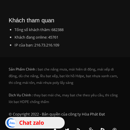
Khách tham quan
Tổng số khách thăm: 682388
Khách đang online: 45761
IP của bạn: 216.73.216.109
Sản Phẩm Chính :
bạt che nắng mưa
,
mái hiên di động
,
mái xếp di
động
,
dù che nắng
,
lều bạt xếp
,
bạt lót hồ Hdpe
,
bạt nhựa xanh cam
,
thi công mái tôn
,
mái nhựa poly lấy sáng
Dịch Vụ Chính :
thay bạt mái che
,
may bạt che theo yêu cầu
,
thi công
lót bạt HDPE chống thấm
© Copyright 2022 - Bản quyền của công ty Hòa Phát Đạt
Chat zalo