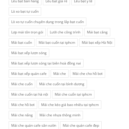
Lều bạt bán hàng
Lều bạt giá rẻ
Lều bạt y tế
Lò xo bạt tự cuốn
Lò xo tự cuốn chuyên dụng trong lắp bạt cuốn
Lợp mái tôn trọn gói
Lưới che công trình
Mái bạt căng
Mái bạt cuốn
Mái bạt cuốn tại tphcm
Mái bạt xếp Hà Nội
Mái bạt xếp lượn sóng
Mái bạt xếp lượn sóng tại biên hoà đồng nai
Mái bạt xếp quán cafe
Mái che
Mái che cho hồ bơi
Mái che cuốn
Mái che cuốn tại bình dương
Mái che cuốn tại hà nội
Mái che cuốn tại tphcm
Mái che hồ bơi
Mái che kéo giá bao nhiêu tại tphcm
Mái che nắng
Mái che nhựa thông minh
Mái che quán cafe sân vườn
Mái che quán cafe đẹp