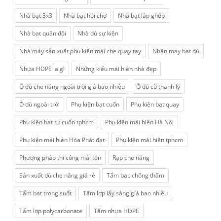
Nhà bạt 3x3
Nhà bạt hội chợ
Nhà bạt lắp ghép
Nhà bạt quân đội
Nhà dù sự kiện
Nhà máy sản xuất phụ kiện mái che quay tay
Nhận may bạt dù
Nhựa HDPE la gì
Những kiểu mái hiên nhà đẹp
Ô dù che nắng ngoài trời giá bao nhiêu
Ô dù cũ thanh lý
Ô dù ngoài trời
Phụ kiện bạt cuốn
Phụ kiện bạt quay
Phụ kiện bạt tự cuốn tphcm
Phụ kiện mái hiên Hà Nội
Phụ kiện mái hiên Hòa Phát đạt
Phụ kiện mái hiên tphcm
Phương pháp thi công mái tôn
Rạp che nắng
Sản xuất dù che nắng giá rẻ
Tấm bạc chống thấm
Tấm bạt trong suốt
Tấm lợp lấy sáng giá bao nhiều
Tấm lợp polycarbonate
Tấm nhựa HDPE