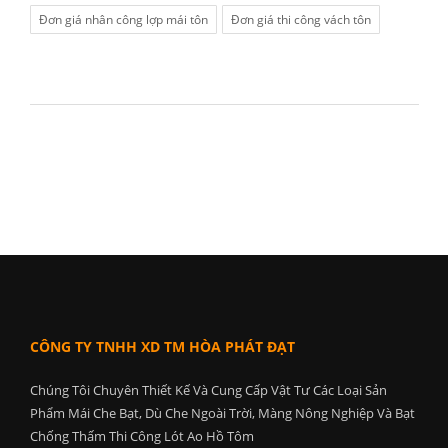
Đơn giá nhân công lợp mái tôn
Đơn giá thi công vách tôn
CÔNG TY TNHH XD TM HÒA PHÁT ĐẠT
Chúng Tôi Chuyên Thiết Kế Và Cung Cấp Vật Tư Các Loại Sản
Phẩm Mái Che Bạt, Dù Che Ngoài Trời, Màng Nông Nghiệp Và Bạt
Chống Thấm Thi Công Lót Ao Hồ Tôm