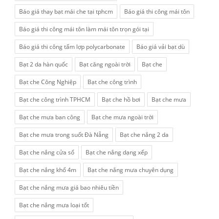
Báo giá thay bạt mái che tại tphcm
Báo giá thi công mái tôn
Báo giá thi công mái tôn làm mái tôn trọn gói tại
Báo giá thi công tấm lợp polycarbonate
Báo giá vải bạt dù
Bạt 2 da hàn quốc
Bạt căng ngoài trời
Bạt che
Bạt che Công Nghiệp
Bạt che công trình
Bạt che công trình TPHCM
Bạt che hồ bơi
Bạt che mưa
Bạt che mưa ban công
Bạt che mưa ngoài trời
Bạt che mưa trong suốt Đà Nẵng
Bạt che nắng 2 da
Bạt che nắng cửa sổ
Bạt che nắng dạng xếp
Bạt che nắng khổ 4m
Bạt che nắng mưa chuyên dụng
Bạt che nắng mưa giá bao nhiêu tiền
Bạt che nắng mưa loại tốt