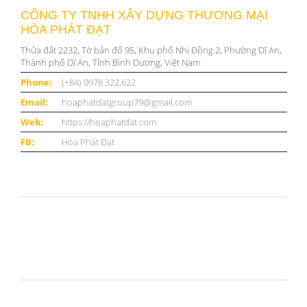
CÔNG TY TNHH XÂY DỰNG THƯƠNG MẠI
HÒA PHÁT ĐẠT
Thửa đất 2232, Tờ bản đố 95, Khu phố Nhị Đồng 2, Phường Dĩ An,
Thành phố Dĩ An, Tỉnh Bình Dương, Việt Nam
Phone:
(+84) 0978.322.622
Email:
hoaphatdatgroup79@gmail.com
Web:
https://hoaphatdat.com
FB:
Hòa Phát Đạt