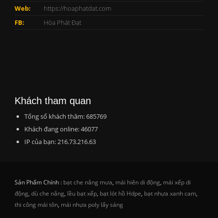
Web:
https://hoaphatdat.com
FB:
Hòa Phát Đạt
Khách tham quan
Tổng số khách thăm: 685769
Khách đang online: 46077
IP của bạn: 216.73.216.63
Sản Phẩm Chính :
bạt che nắng mưa
,
mái hiên di động
,
mái xếp di
động
,
dù che nắng
,
lều bạt xếp
,
bạt lót hồ Hdpe
,
bạt nhựa xanh cam
,
thi công mái tôn
,
mái nhựa poly lấy sáng