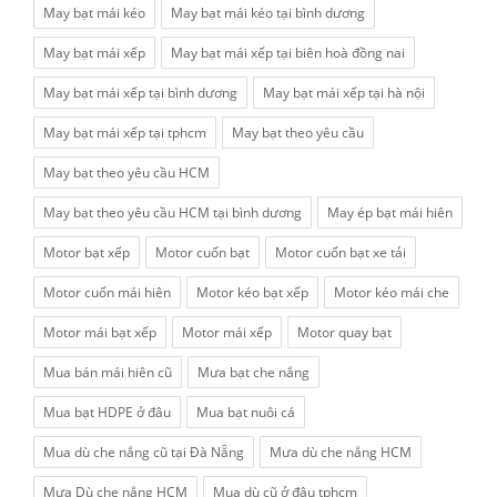
May bạt mái kéo
May bạt mái kéo tại bình dương
May bạt mái xếp
May bạt mái xếp tại biên hoà đồng nai
May bạt mái xếp tại bình dương
May bạt mái xếp tại hà nội
May bạt mái xếp tại tphcm
May bạt theo yêu cầu
May bạt theo yêu cầu HCM
May bạt theo yêu cầu HCM tại bình dương
May ép bạt mái hiên
Motor bạt xếp
Motor cuốn bạt
Motor cuốn bạt xe tải
Motor cuốn mái hiên
Motor kéo bạt xếp
Motor kéo mái che
Motor mái bạt xếp
Motor mái xếp
Motor quay bạt
Mua bán mái hiên cũ
Mưa bạt che nắng
Mua bạt HDPE ở đâu
Mua bạt nuôi cá
Mua dù che nắng cũ tại Đà Nẵng
Mưa dù che nắng HCM
Mưa Dù che nắng HCM
Mua dù cũ ở đâu tphcm