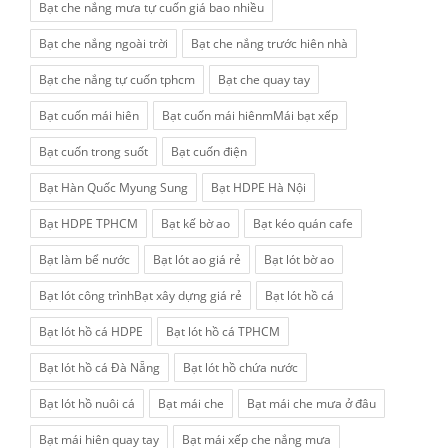
Bạt che nắng mưa tự cuốn giá bao nhiều
Bạt che nắng ngoài trời
Bạt che nắng trước hiên nhà
Bạt che nắng tự cuốn tphcm
Bạt che quay tay
Bạt cuốn mái hiên
Bạt cuốn mái hiênmMái bạt xếp
Bạt cuốn trong suốt
Bạt cuốn điện
Bạt Hàn Quốc Myung Sung
Bạt HDPE Hà Nội
Bạt HDPE TPHCM
Bạt kế bờ ao
Bạt kéo quán cafe
Bạt làm bể nước
Bạt lót ao giá rẻ
Bạt lót bờ ao
Bạt lót công trìnhBạt xây dựng giá rẻ
Bạt lót hồ cá
Bạt lót hồ cá HDPE
Bạt lót hồ cá TPHCM
Bạt lót hồ cá Đà Nẵng
Bạt lót hồ chứa nước
Bạt lót hồ nuôi cá
Bạt mái che
Bạt mái che mưa ở đâu
Bạt mái hiên quay tay
Bạt mái xếp che nắng mưa