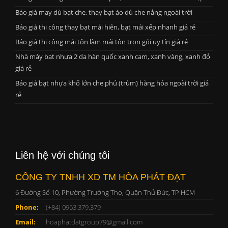
Báo giá may dù bạt che, thay bạt áo dù che nắng ngoài trời
Báo giá thi công thay bạt mái hiên, bạt mái xếp nhanh giá rẻ
Báo giá thi công mái tôn làm mái tôn trọn gói uy tín giá rẻ
Nhà máy bạt nhựa 2 da hàn quốc xanh cam, xanh vàng, xanh đỏ
giá rẻ
Báo giá bạt nhựa khổ lớn che phủ (trùm) hàng hóa ngoài trời giá
rẻ
Liên hệ với chúng tôi
CÔNG TY TNHH XD TM HÒA PHÁT ĐẠT
6 Đường Số 10, Phường Trường Thọ, Quận Thủ Đức, TP HCM
Phone:
(+84) 0963.379.379
Email:
hoaphatdatgroup79@gmail.com