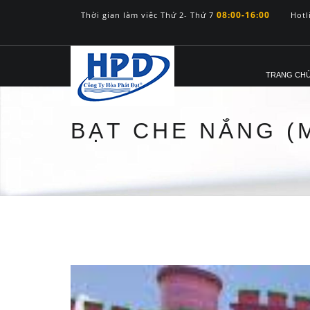
08:00-16:00
Thời gian làm viêc Thứ 2- Thứ 7
Hotl
TRANG CH
BẠT CHE NẮNG (