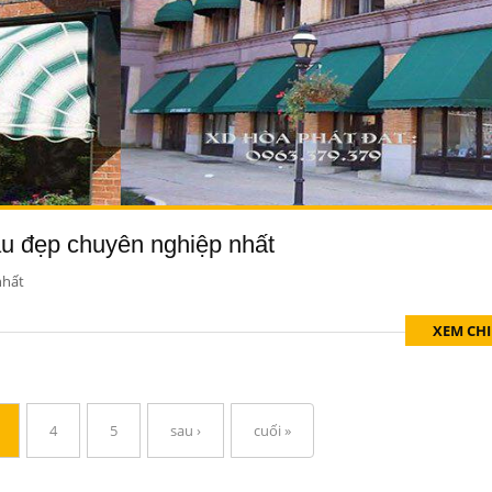
ẫu đẹp chuyên nghiệp nhất
nhất
XEM CHI
4
5
sau ›
cuối »