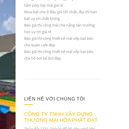
tấm poly lợp mái giá rẻ
Mua bạt che ở đâu giá tốt nhất, địa chỉ bán
bạt uy tín chất lượng
Báo giá thi công mái che nắng sân trường
học uy tín giá rẻ
Báo giá thi công thiết kế mái xếp bạt kéo
che quán cafe đẹp
Báo giá thi công thiết kế mái xếp bạt kéo
che hồ bơi bể bơi đẹp
LIÊN HỆ VỚI CHÚNG TÔI
CÔNG TY TNHH XÂY DỰNG
THƯƠNG MẠI HÒA PHÁT ĐẠT
Thửa đất 2232, Tờ bản đố 95, Khu phố Nhị