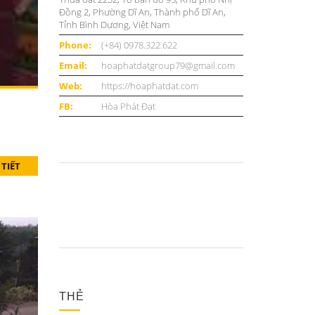
Đồng 2, Phường Dĩ An, Thành phố Dĩ An,
Tỉnh Bình Dương, Việt Nam
Phone:
(+84) 0978.322.622
Email:
hoaphatdatgroup79@gmail.com
Web:
https://hoaphatdat.com
FB:
Hòa Phát Đạt
 TIẾT
THẺ