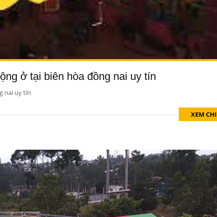
ộng ở tại biên hòa đồng nai uy tín
 nai uy tín
XEM CHI