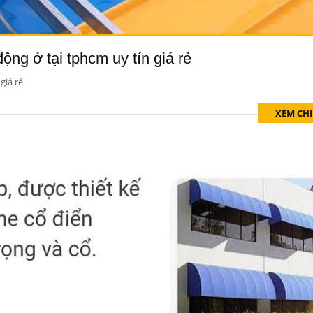
ộng ở tại tphcm uy tín giá rẻ
giá rẻ
XEM CHI