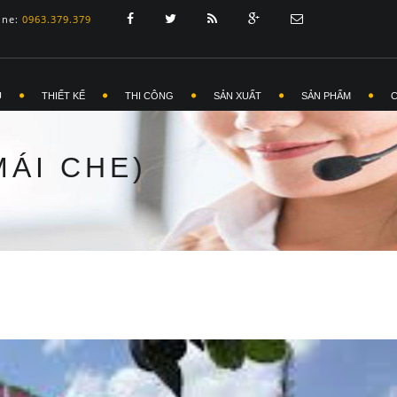
ine:
0963.379.379
Ủ
THIẾT KẾ
THI CÔNG
SẢN XUẤT
SẢN PHẨM
MÁI CHE)