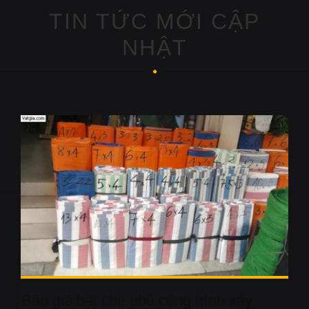
TIN TỨC MỚI CẬP
NHẬT
Báo giá bạt che phủ công trình xây