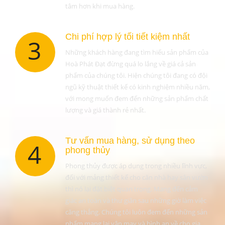
tâm hơn khi mua hàng.
Chi phí hợp lý tối tiết kiệm nhất
3
Những khách hàng đang tìm hiểu sản phẩm của
Hoà Phát Đạt đừng quá lo lắng về giá cả sản
phẩm của chúng tôi. Hiện chúng tôi đang có đội
ngũ kỹ thuật thiết kế có kinh nghiệm nhiều năm,
với mong muốn đem đến những sản phẩm chất
lượng và giá thành rẻ nhất.
Tư vấn mua hàng, sử dụng theo
4
phong thủy
Phong thủy được áp dụng trong nhiều lĩnh vực,
đối với mảng thiết kế cho căn nhà hay sân vườn
thì nó lại đặt biệt quan trọng. Mang đến cảm
giác an toàn và thư giãn sau những giờ làm việc
căng thẳng. Chúng tôi luôn đem đến những sản
phẩm mang lại vận may và bình an về cho gia