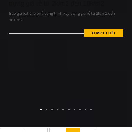
dựng giá rẻ từ 2k/m2 đến 10k/m2
Báo giá bạt che phủ công trình xây dựng giá rẻ từ 2k/m2 đến
10k/m2
XEM CHI TIẾT