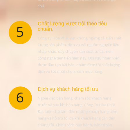
chủ.
Chất lượng vượt trội theo tiêu
5
chuẩn.
Công Ty Hòa Phát Đạt không ngừng cải tiến chất
lượng sản phẩm, dịch vụ với nguồn nguyên liệu
nhập khẩu, dây chuyền sản xuất từ các nền
công nghệ tiên tiến hiện nay. Đội ngũ nhân viên
được đào tạo bài bản, nhằm đem tới chất lượng
dịch vụ tốt nhất cho khách mua hàng.
Dịch vụ khách hàng tối ưu
6
Ngoài việc bán hàng, chăm sóc khách hàng
trước và sau khi bán hàng, Công Ty Hòa Phát
Đạt luôn chú tâm đến những khách hàng tiềm
năng và hỗ trợ tối đa khi khách hàng cần đến
chúng tôi. Chính sách bảo hành, bảo trì sản