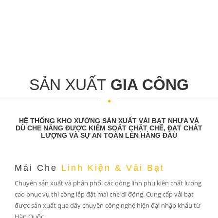
SẢN XUẤT
GIA CÔNG
HỆ THỐNG KHO XƯỞNG SẢN XUẤT VẢI BẠT NHỰA VÀ
DÙ CHE NẮNG ĐƯỢC KIỂM SOÁT CHẶT CHẼ, ĐẠT CHẤT
LƯỢNG VÀ SỰ AN TOÀN LÊN HÀNG ĐẦU
Mái Che
Linh Kiện & Vải Bạt
Chuyên sản xuất và phân phối các dòng linh phụ kiện chất lượng
cao phục vụ thi công lắp đặt mái che di động. Cung cấp vải bạt
được sản xuất qua dây chuyền công nghệ hiện đại nhập khẩu từ
Hàn Quốc...