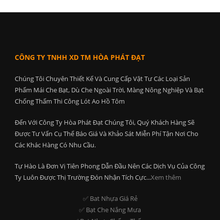
CÔNG TY TNHH XD TM HÒA PHÁT ĐẠT
Chúng Tôi Chuyên Thiết Kế Và Cung Cấp Vật Tư Các Loại Sản
Phẩm Mái Che Bạt, Dù Che Ngoài Trời, Màng Nông Nghiệp Và Bạt
Chống Thấm Thi Công Lót Ao Hồ Tôm
Đến Với Công Ty Hòa Phát Đạt Chúng Tôi, Quý Khách Hàng Sẽ
Được Tư Vấn Cụ Thể Báo Giá Và Khảo Sát Miễn Phí Tận Nơi Cho
Các Khác Hàng Có Nhu Cầu.
Tự Hào Là Đơn Vị Tiên Phong Dẫn Đầu Nên Các Dịch Vụ Của Công
Ty Luôn Được Thị Trường Đón Nhận Tích Cực...
Xem thêm
✅ Bat Nhựa Giá Rẻ
✅ Bạt Che Nắng Mưa