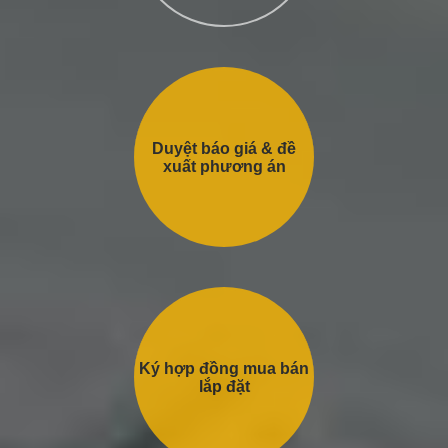
Duyệt báo giá & đề
xuất phương án
Ký hợp đồng mua bán
lắp đặt