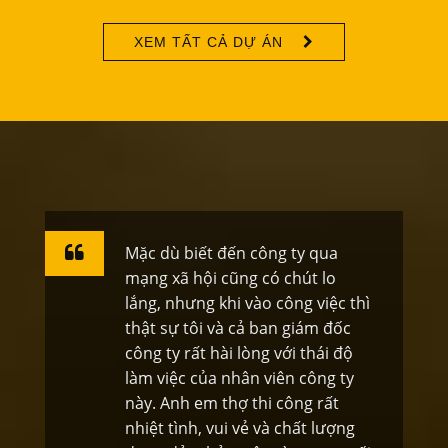
XEM TẤT CẢ DỰ ÁN
 công ty qua
Là một nhà đầu tư xây d
 có chút lo
liên hệ các nhà phân phố
vào công việc thì
của thị trường để mua c
ả ban giám đốc
bạt nhựa giá rẻ, bạt xan
òng với thái độ
Phải công nhận bạt của
n viên công ty
Phát Đạt thực sự rất ok,
thi công rất
đặt niềm tin. Gía thành r
ẻ và chất lượng
vấn nhiệt tình, vận chuyể