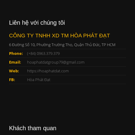
Liên hệ với chúng tôi
CÔNG TY TNHH XD TM HÒA PHÁT ĐẠT
6 Đường Số 10, Phường Trường Thọ, Quận Thủ Đức, TP HCM
Phone:
(+84) 0963.379.379
Email:
hoaphatdatgroup79@gmail.com
Web:
https://hoaphatdat.com
FB:
Hòa Phát Đạt
Khách tham quan