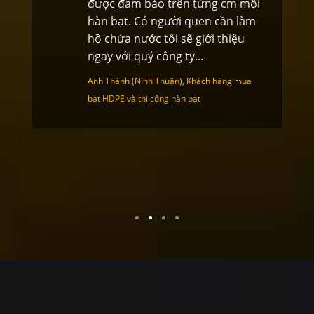
rên từng cm mối
nhanh chóng nữa chứ. T
ời quen cần làm
ban giám đốc rất hài lòn
 sẽ giới thiệu
công ty và sẽ liên hệ nga
 ty...
nhu cầu
n), Khách hàng mua
Anh Miên (Lạng Sơn), Khách hàn
hàn bạt
xanh cam tại kho xưởng Hà Nội