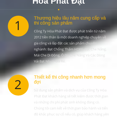
Hòa Phát Đạt
Thương hiệu lâu năm cung cấp và
1
thi công sản phẩm
Công Ty Hòa Phát Đạt được phát triển từ năm
2012 tiền thân là một doanh nghiệp chuyên về
gia công và lắp đặt các sản phẩm chuyên
nghành: Bạt Chống Thấm HDPE, Bạt Che Nắng,
Mái Che Di Động, Ô Dù Che Nắng Và Các Dòng
Vải Bạt Nhựa Giá Rẻ.
Thiết kế thi công nhanh hơn mong
2
đợi
Sử dụng sản phẩm và dịch vụ của Công Ty Hòa
Phát Đạt khách hàng sẽ tiết kiệm được thời gian
và những chi phí phát sinh không đáng có.
Chúng tôi cam kết về thời gian bảo hành và tiến
độ khắc phục sự cố nếu có, giúp khách hàng yên