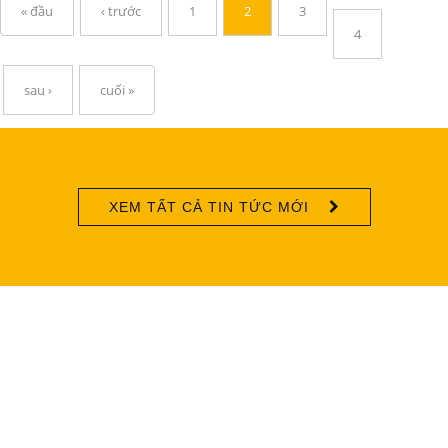
« đầu
‹ trước
1
2
3
4
sau ›
cuối »
XEM TẤT CẢ TIN TỨC MỚI